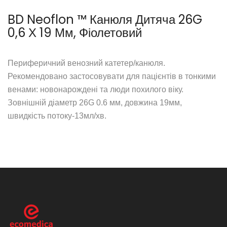
BD Neoflon ™ Канюля Дитяча 26G
0,6 Х 19 Мм, Фіолетовий
Периферичний венозний катетер/канюля.
Рекомендовано застосовувати для пацієнтів в тонкими
венами: новонарождені та люди похилого віку.
Зовнішній діаметр 26G 0.6 мм, довжина 19мм,
швидкість потоку-13мл/хв.