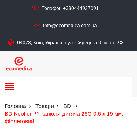
Телефон +380444927091
info@ecomedica.com.ua
04073, Київ, Україна, вул. Сирецька 9, корп. 2Ф
екомедика
ТОВ ЕКОМЕДІКА
Головна
Товари
BD
BD Neoflon ™ канюля дитяча 26G 0,6 х 19 мм,
фіолетовий